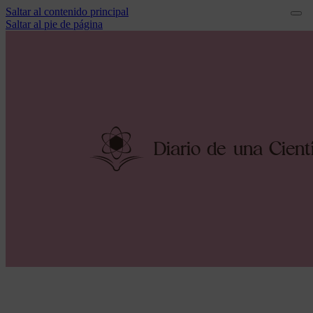
Saltar al contenido principal
Saltar al pie de página
Diario
d
e una
C
i
e
n
t