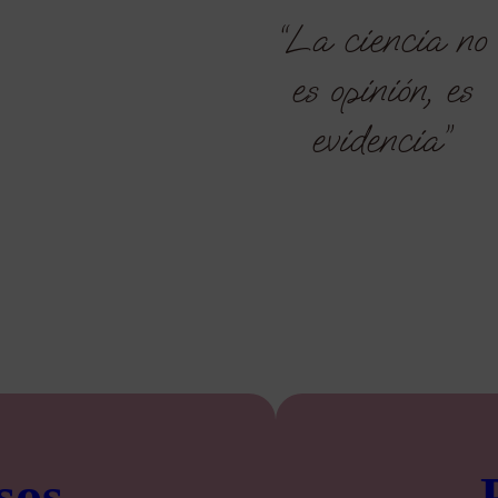
“La ciencia no
es opinión, es
evidencia”
sos