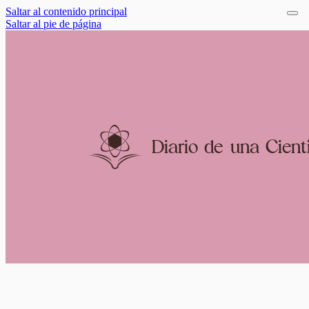
Saltar al contenido principal
Saltar al pie de página
Diario
d
e una
C
i
e
n
t