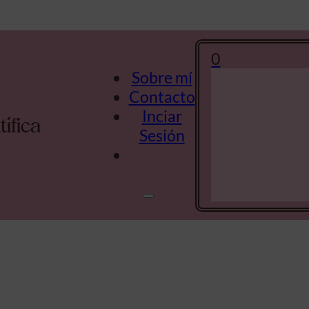
0
Sobre mí
Contacto
Inciar
n
tífica
Sesión