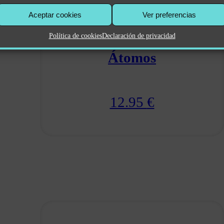
Aceptar cookies
Ver preferencias
Política de cookies
Declaración de privacidad
Pendientes científicos –
Átomos
12.95
€