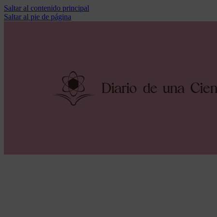
Saltar al contenido principal
Saltar al pie de página
Diario
d
e una
C
i
e