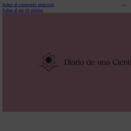
Saltar al contenido principal
Saltar al pie de página
Diario
d
e una
C
i
e
n
t