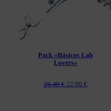
Pack «Básicos Lab
Lovers»
El
El
26.40
€
22.00
€
precio
precio
original
actual
era:
es: