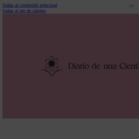
Saltar al contenido principal
Saltar al pie de página
Diario
d
e una
C
i
e
n
t